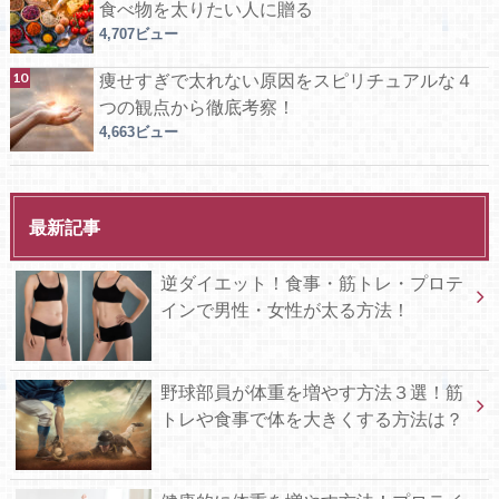
食べ物を太りたい人に贈る
4,707ビュー
痩せすぎで太れない原因をスピリチュアルな４
つの観点から徹底考察！
4,663ビュー
最新記事
逆ダイエット！食事・筋トレ・プロテ
インで男性・女性が太る方法！
野球部員が体重を増やす方法３選！筋
トレや食事で体を大きくする方法は？