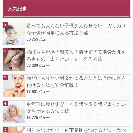
人気記事
食べても太らない子供を太らせたい！ガリガリ
な子供が簡単に太る方法７選
53,755ビュー
あばら骨が浮き出てる！痩せすぎで肋骨が見え
る男女の「太りたい」を叶える方法
38,288ビュー
顔だけ太りたい男女が太る方法とは？顔に肉を
付ける方法を完全解説！
17,901ビュー
更年期に痩せすぎ！４０代〜５０代で太りたい
女性が太る方法５選
16,775ビュー
脂肪をつけたい！皮下脂肪をつける方法・食べ