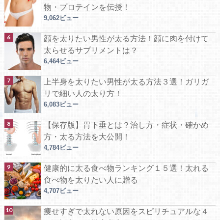
物・プロテインを伝授！
9,062ビュー
顔を太りたい男性が太る方法！顔に肉を付けて
太らせるサプリメントは？
6,464ビュー
上半身を太りたい男性が太る方法３選！ガリガ
リで細い人の太り方！
6,083ビュー
【保存版】胃下垂とは？治し方・症状・確かめ
方・太る方法を大公開！
4,784ビュー
健康的に太る食べ物ランキング１５選！太れる
食べ物を太りたい人に贈る
4,707ビュー
痩せすぎで太れない原因をスピリチュアルな４