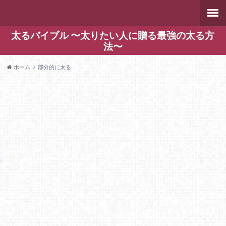
太るバイブル 〜太りたい人に贈る最強の太る方
法〜
ホーム
部分的に太る