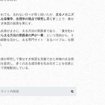
それでも、太れない日々が長く続いたが、
太るメカニズ
ムを栄養学、生理学の視点で研究し尽くす
ことで、痩せ
すぎ体質の改善を果たす。
私自身がまさに、太る方法の実践者であり、「
太りたい
なら太る方法の実践者の声が一番
」という理由から、そ
の経験を活かし、太る専門サイト「太るバイブル」を開
設。
自身が研究して痩せすぎ体質を克服できた本物の太る情
報を提供し、多くの太る成功者を生み出すことを信条と
して情報配信している。