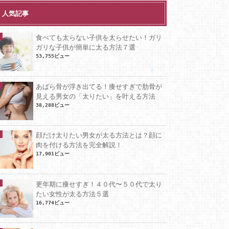
人気記事
食べても太らない子供を太らせたい！ガリ
ガリな子供が簡単に太る方法７選
53,755ビュー
あばら骨が浮き出てる！痩せすぎで肋骨が
見える男女の「太りたい」を叶える方法
38,288ビュー
顔だけ太りたい男女が太る方法とは？顔に
肉を付ける方法を完全解説！
17,901ビュー
更年期に痩せすぎ！４０代〜５０代で太り
たい女性が太る方法５選
16,774ビュー