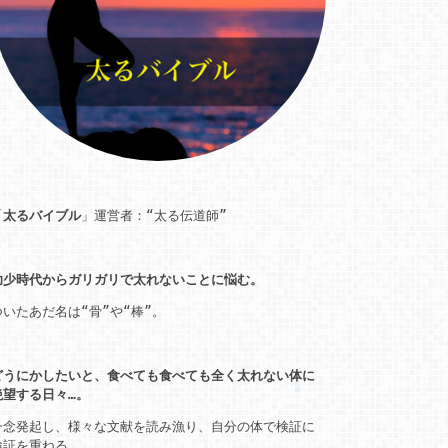
「
太るバイブル
」運営者：“太る伝道師”
幼少時代からガリガリで太れないことに悩む。
ついたあだ名は“骨”や“棒”。
どうにかしたいと、食べても食べても全く太れない体に
絶望する日々…。
一念発起し、様々な文献を読み漁り、自分の体で検証に
検証を重ねる。