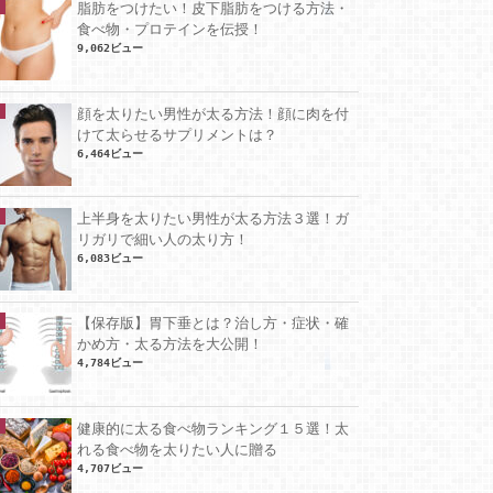
脂肪をつけたい！皮下脂肪をつける方法・
食べ物・プロテインを伝授！
9,062ビュー
顔を太りたい男性が太る方法！顔に肉を付
けて太らせるサプリメントは？
6,464ビュー
上半身を太りたい男性が太る方法３選！ガ
リガリで細い人の太り方！
6,083ビュー
【保存版】胃下垂とは？治し方・症状・確
かめ方・太る方法を大公開！
4,784ビュー
健康的に太る食べ物ランキング１５選！太
れる食べ物を太りたい人に贈る
4,707ビュー