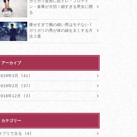
ガリガリ改善に筋トレ・プロテイ
ン・食事が大切！細すぎる男女に贈
る
痩せすぎで腕の細い男はモテない！
ガリガリの男が体の線を太くする方
法３選
アーカイブ
2019年3月 (41)
2019年2月 (37)
2018年12月 (3)
カテゴリー
サプリで太る
(4)