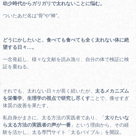
幼少時代からガリガリで太れないことに悩む。
ついたあだ名は“骨”や“棒”。
どうにかしたいと、食べても食べても全く太れない体に絶
望する日々…。
一念発起し、様々な文献を読み漁り、自分の体で検証に検
証を重ねる。
それでも、太れない日々が長く続いたが、
太るメカニズム
を栄養学、生理学の視点で研究し尽くす
ことで、痩せすぎ
体質の改善を果たす。
私自身がまさに、太る方法の実践者であり、「
太りたいな
ら太る方法の実践者の声が一番
」という理由から、その経
験を活かし、太る専門サイト「太るバイブル」を開設。