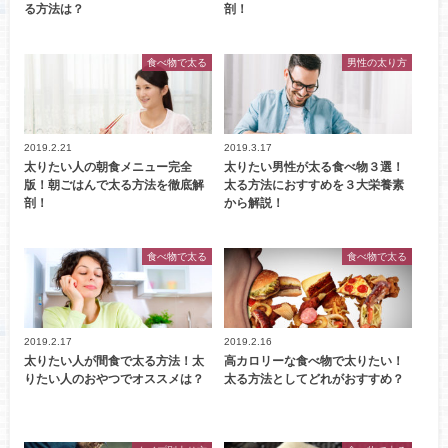
る方法は？
剖！
食べ物で太る
男性の太り方
2019.2.21
2019.3.17
太りたい人の朝食メニュー完全
太りたい男性が太る食べ物３選！
版！朝ごはんで太る方法を徹底解
太る方法におすすめを３大栄養素
剖！
から解説！
食べ物で太る
食べ物で太る
2019.2.17
2019.2.16
太りたい人が間食で太る方法！太
高カロリーな食べ物で太りたい！
りたい人のおやつでオススメは？
太る方法としてどれがおすすめ？