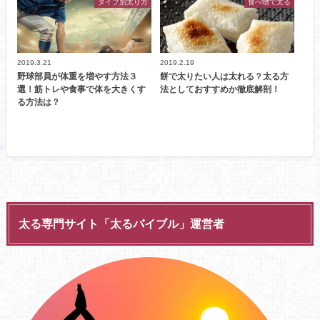
タイプ別太り方
食べ物で太る
2019.3.21
2019.2.19
野球部員が体重を増やす方法３
餅で太りたい人は太れる？太る方
選！筋トレや食事で体を大きくす
法としておすすめか徹底解剖！
る方法は？
太る専門サイト「太るバイブル」運営者